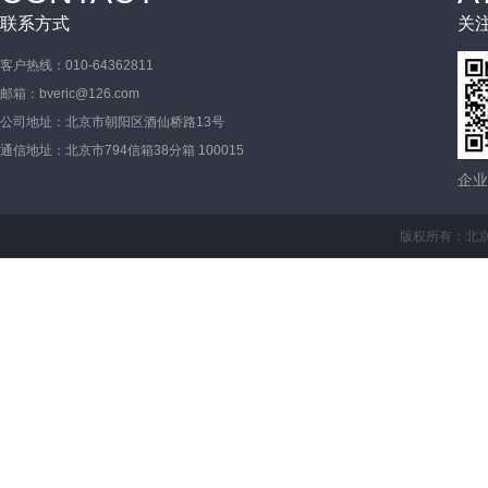
联系方式
关
客户热线：010-64362811
邮箱：bveric@126.com
公司地址：北京市朝阳区酒仙桥路13号
通信地址：北京市794信箱38分箱 100015
企业
版权所有：北京