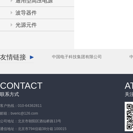
通用型高压电源
波导器件
光源元件
友情链接
中国电子科技集团有限公司
CONTACT
A
联系方式
关
客户热线：010-64362811
邮箱：bveric@126.com
公司地址：北京市朝阳区酒仙桥路13号
通信地址：北京市794信箱38分箱 100015